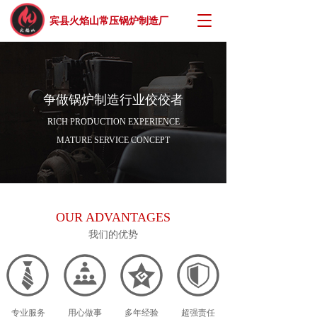
T
宾县火焰山常压锅炉制造厂
o
g
g
l
e
争做锅炉制造行业佼佼者
n
a
RICH PRODUCTION EXPERIENCE
v
MATURE SERVICE CONCEPT
i
g
a
t
i
OUR ADVANTAGES
o
n
我们的优势
专业服务
用心做事
多年经验
超强责任