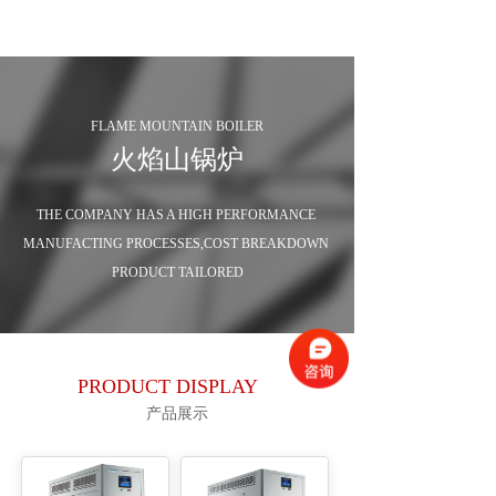
FLAME MOUNTAIN BOILER
火焰山锅炉
THE COMPANY HAS A HIGH PERFORMANCE 
MANUFACTING PROCESSES,COST BREAKDOWN 
PRODUCT TAILORED
PRODUCT DISPLAY
产品展示