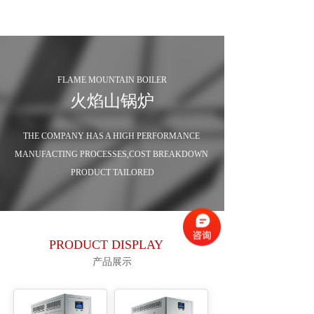
FLAME MOUNTAIN BOILER
火焰山锅炉
THE COMPANY HAS A HIGH PERFORMANCE 
MANUFACTING PROCESSES,COST BREAKDOWN 
PRODUCT TAILORED
PRODUCT DISPLAY
产品展示