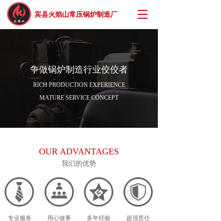
T
宾县火焰山常压锅炉制造厂
o
g
g
l
e
争做锅炉制造行业佼佼者
n
a
RICH PRODUCTION EXPERIENCE
v
MATURE SERVICE CONCEPT
i
g
a
t
i
OUR ADVANTAGES
o
n
我们的优势
专业服务
用心做事
多年经验
超强责任