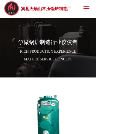
T
宾县火焰山常压锅炉制造厂
o
g
g
l
e
争做锅炉制造行业佼佼者
n
a
RICH PRODUCTION EXPERIENCE
v
MATURE SERVICE CONCEPT
i
g
a
t
i
o
n