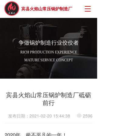
T
宾县火焰山常压锅炉制造厂
o
g
g
l
e
争做锅炉制造行业佼佼者
n
a
RICH PRODUCTION EXPERIENCE
v
MATURE SERVICE CONCEPT
i
g
a
t
i
宾县火焰山常压锅炉制造厂砥砺
o
n
前行
发布日期：2021-02-20 15:44:38
2596
2020年，极不平凡的一年！