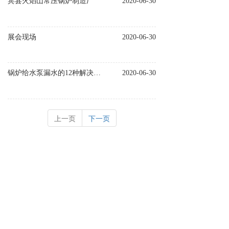
宾县火焰山常压锅炉制造厂
2020-06-30
展会现场
2020-06-30
锅炉给水泵漏水的12种解决方案
2020-06-30
上一页
下一页
地址：
黑龙江省哈尔滨市宾县宾安镇
手机：
18944611189
邮箱：
3331687836@qq.com
微信扫一扫
©2020宾县火焰山常压锅炉制造厂  
备案号:黑ICP备16005337号-3