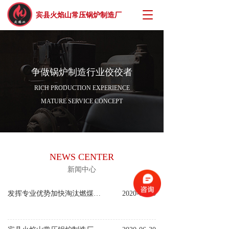
T
宾县火焰山常压锅炉制造厂
o
g
g
l
e
争做锅炉制造行业佼佼者
n
a
RICH PRODUCTION EXPERIENCE
v
MATURE SERVICE CONCEPT
i
g
a
t
i
NEWS CENTER
o
n
新闻中心
发挥专业优势加快淘汰燃煤锅炉
2020-06-30