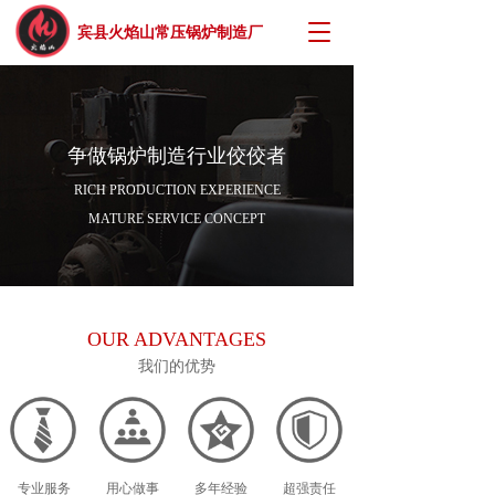
T
宾县火焰山常压锅炉制造厂
o
g
g
l
e
争做锅炉制造行业佼佼者
n
a
RICH PRODUCTION EXPERIENCE
v
MATURE SERVICE CONCEPT
i
g
a
t
i
OUR ADVANTAGES
o
n
我们的优势
专业服务
用心做事
多年经验
超强责任