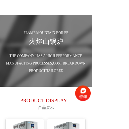
FLAME MOUNTAIN BOILER
火焰山锅炉
THE COMPANY HAS A HIGH PERFORMANCE 
MANUFACTING PROCESSES,COST BREAKDOWN 
PRODUCT TAILORED
PRODUCT DISPLAY
产品展示